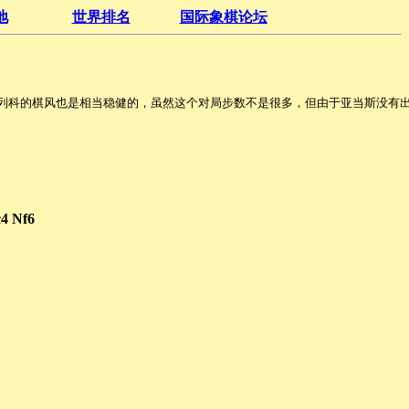
地
世界排名
国际象棋论坛
列科的棋风也是相当稳健的，虽然这个对局步数不是很多，但由于亚当斯没有出
c4 Nf6