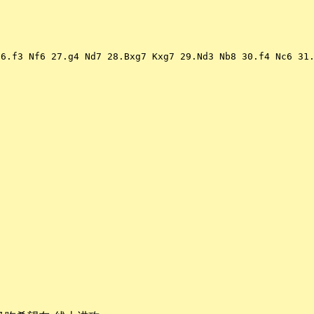
 Nf6 27.g4 Nd7 28.Bxg7 Kxg7 29.Nd3 Nb8 30.f4 Nc6 31.f5