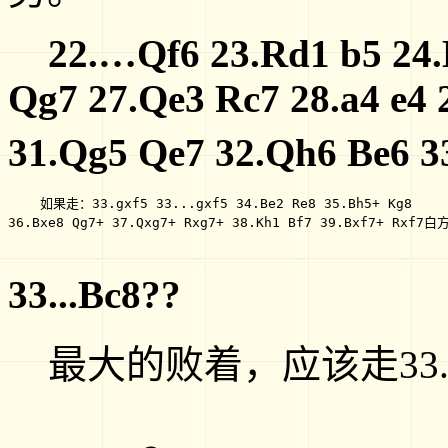
22.…
Qf6 23.Rd1 b5 24
Qg7 27.Qe3 Rc7 28.a4 e4 
31.Qg5 Qe7 32.Qh6 Be6 3
    如果走：33.gxf5 33...gxf5 34.Be2 Re8 35.Bh5+ Kg8

36.Bxe8 Qg7+ 37.Qxg7+ Rxg7+ 38.Kh1 Bf7 39.Bxf7+ Rx
33...Bc8??
最大的败着，应该走33.