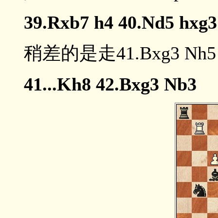
39.Rxb7 h4 40.Nd5 hxg
稍差的是走41.Bxg3 Nh5 
41...Kh8 42.Bxg3 Nb3